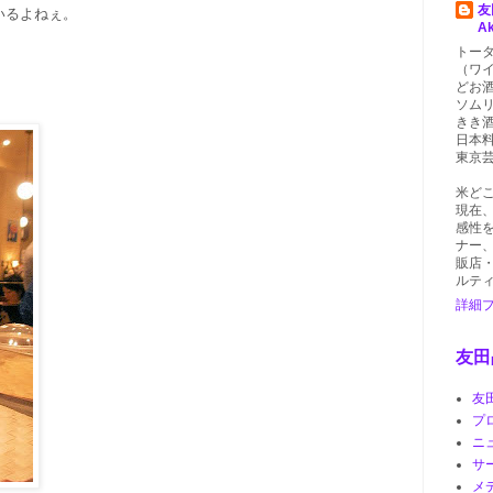
友
いるよねぇ。
A
トー
（ワ
どお
ソム
きき
日本
東京
米ど
現在
感性
ナー
販店
ルテ
詳細
友田
友
プ
ニ
サ
メ