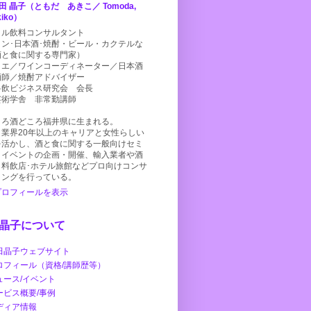
田 晶子（ともだ あきこ／ Tomoda,
kiko）
タル飲料コンサルタント
イン･日本酒･焼酎・ビール・カクテルな
酒と食に関する専門家）
リエ／ワインコーディネーター／日本酒
酒師／焼酎アドバイザー
料飲ビジネス研究会 会長
芸術学舎 非常勤講師
ころ酒どころ福井県に生まれる。
、業界20年以上のキャリアと女性らしい
を活かし、酒と食に関する一般向けセミ
、イベントの企画・開催、輸入業者や酒
・料飲店･ホテル旅館などプロ向けコンサ
ィングを行っている。
プロフィールを表示
晶子について
田晶子ウェブサイト
ロフィール（資格/講師歴等）
ュース/イベント
ービス概要/事例
ディア情報