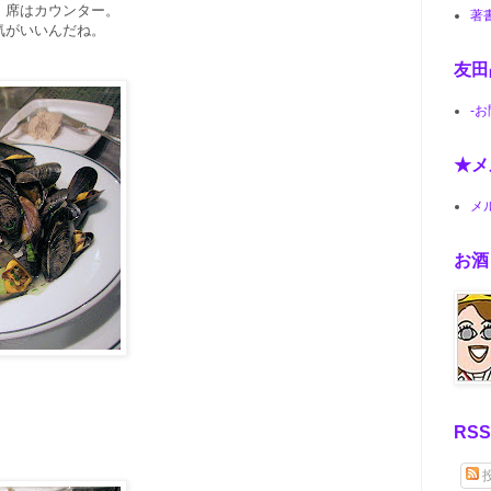
、席はカウンター。
著
気がいいんだね。
友田
-
★メ
メ
お酒
RS