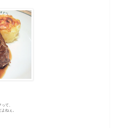
。
フって、
だよねぇ。