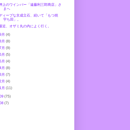
押上のワインバー「遠藤利三郎商店」さ
まへ
ディープな京成立石、続いて「もつ焼
宇ち田」。
最近、オザミ丸の内によく行く。
9月
(4)
8月
(8)
7月
(9)
6月
(5)
5月
(4)
4月
(8)
3月
(7)
2月
(4)
1月
(11)
09
(75)
08
(7)