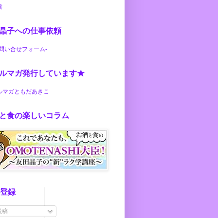
書
晶子への仕事依頼
お問い合せフォーム-
ルマガ発行しています★
ルマガともだあきこ
と食の楽しいコラム
S登録
投稿