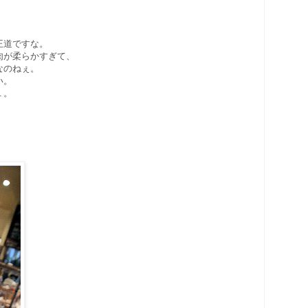
！
王道ですな。
肉が柔らかすぎて、
なのねぇ。
い。
１。