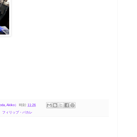
、
, Akiko）
時刻:
11:26
フィリップ・パカレ