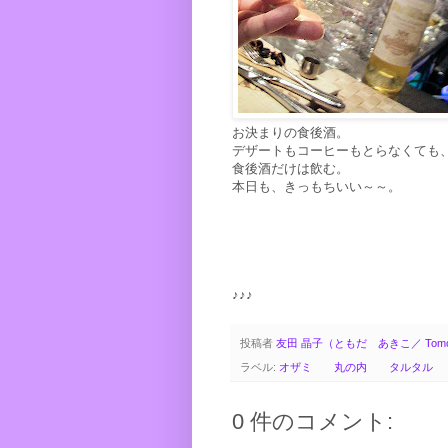
お決まりの食後酒。
デザートもコーヒーもとらなくても
食後酒だけは飲む。
本日も、きっもちいい～～。
♪♪♪
投稿者
友田 晶子（ともだ あきこ／ Tomoda
ラベル:
オザミ 丸の内 タルタル 
0 件のコメント: