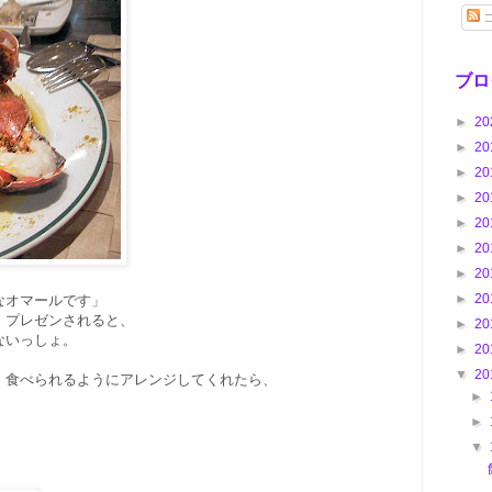
ブロ
►
20
►
20
►
20
►
20
►
20
►
20
►
20
►
20
なオマールです」
、プレゼンされると、
►
20
ないっしょ。
►
20
▼
20
、食べられるようにアレンジしてくれたら、
►
►
▼